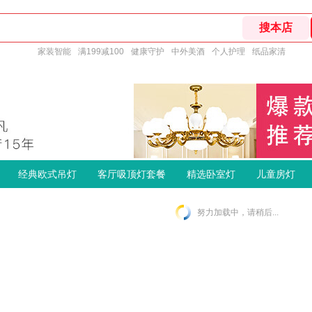
家装智能
满199减100
健康守护
中外美酒
个人护理
纸品家清
经典欧式吊灯
客厅吸顶灯套餐
精选卧室灯
儿童房灯
努力加载中，请稍后...