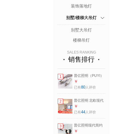
装饰落地灯
别墅/楼梯大吊灯
别墅大吊灯
楼梯吊灯
SALES RANKING
销售排行
普亿照明（PUYI）
1
led灯泡e14小螺口
￥
高显超亮三色灯泡
80
已有
人评价
e27螺口节能家用三
色变光灯泡 E14小
普亿照明 北欧现代
2
螺口 三色(12W) 三
简约餐桌吧台饭厅
￥
色光源
卧室创意餐厅吊灯
44
已有
人评价
云朵网红温馨餐厅
灯 吸顶款-直径
普亿照明现代简约
3
45cm 三色变光
铝材筒灯射灯9瓦三
￥