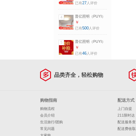
色变光led射灯过道
27
已有
人评价
灯（单买5个起拍）
射灯（白杯矮款）
普亿照明（PUYI）
4
开孔7.5cm 三色光
客厅灯简约客厅吸
￥
源
顶灯卧室餐厅2026
500
已有
人评价
年新款全光谱轻奢
全屋灯具套餐 卧室
普亿照明（PUYI）
5
圆直径50cm(三色
差价服务链接请联
￥
壁控) 三色光源
系客服确定价格与
46
已有
人评价
服务时间仅限本店
改价链接
品类齐全，轻松购物
购物指南
配送方式
购物流程
上门自提
会员介绍
211限时达
生活旅行/团购
配送服务查
常见问题
配送费收取
大家电