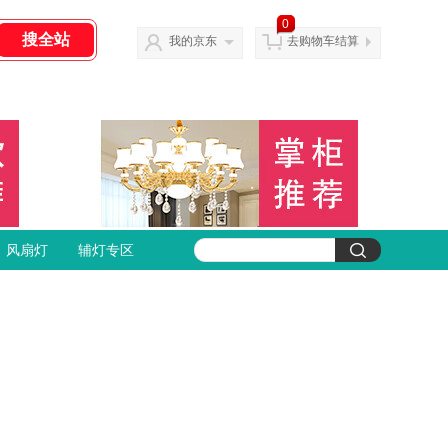
0
我的京东
去购物车结算
风扇灯
辅灯专区